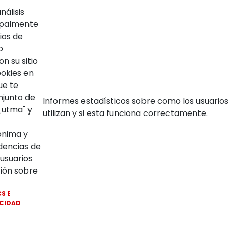
nálisis
ipalmente
ios de
o
n su sitio
ookies en
ue te
njunto de
Informes estadísticos sobre como los usuario
_utma" y
utilizan y si esta funciona correctamente.
ónima y
dencias de
 usuarios
ción sobre
S E
ACIDAD