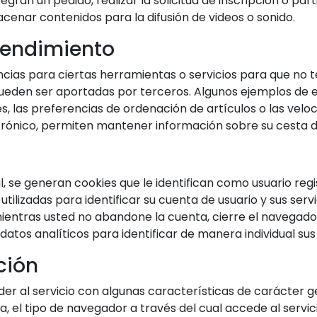
egran un pedido, realizar la solicitud de inscripción o par
cenar contenidos para la difusión de videos o sonido.
rendimiento
ncias para ciertas herramientas o servicios para que no 
pueden ser aportadas por terceros. Algunos ejemplos de es
s, las preferencias de ordenación de artículos o las vel
trónico, permiten mantener información sobre su cesta 
, se generan cookies que le identifican como usuario reg
 utilizadas para identificar su cuenta de usuario y sus servi
entras usted no abandone la cuenta, cierre el navegador 
atos analíticos para identificar de manera individual sus
ción
er al servicio con algunas características de carácter ge
ma, el tipo de navegador a través del cual accede al servi