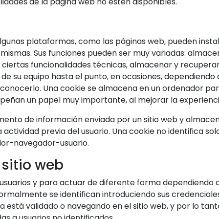
alidades de la página web no estén disponibles.
algunas plataformas, como las páginas web, pueden insta
as mismas. Sus funciones pueden ser muy variadas: almace
r ciertas funcionalidades técnicas, almacenar y recupera
 de su equipo hasta el punto, en ocasiones, dependiendo 
reconocerlo. Una cookie se almacena en un ordenador para 
peñan un papel muy importante, al mejorar la experiencia
mento de información enviada por un sitio web y almacen
 actividad previa del usuario. Una cookie no identifica so
or-navegador-usuario.
 sitio web
r usuarios y para actuar de diferente forma dependiendo d
 normalmente se identifican introduciendo sus credenciale
a está validado o navegando en el sitio web, y por lo tan
as a usuarios no identificados.